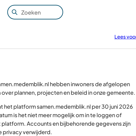
Zoeken
Wanneer
resultaten
beschikbaar
Lees voo
zijn
kun
je
hierdoor
navigeren
door
 samen.medemblik.nl hebben inwoners de afgelopen
pijl
over plannen, projecten en beleid in onze gemeente
omhoog
dat het platform samen.medemblik.nl per 30 juni 2026
en
atum is het niet meer mogelijk om in te loggen of
omlaag
t platform. Accounts en bijbehorende gegevens zijn
te
e privacy verwijderd.
gebruiken.