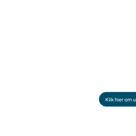
Klik hier om 
(Verwijst
naar
een
externe
website)