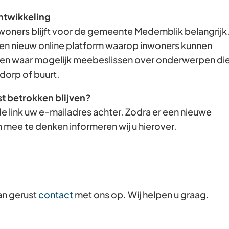
Gebruik
ntwikkeling
de
woners blijft voor de gemeente Medemblik belangrijk
enter-
en nieuw online platform waarop inwoners kunnen
toets
n waar mogelijk meebeslissen over onderwerpen di
om
dorp of buurt.
een
st betrokken blijven?
waarde
e link uw e-mailadres achter. Zodra er een nieuwe
te
 mee te denken informeren wij u hierover.
selecteren.
an gerust
contact
met ons op. Wij helpen u graag.