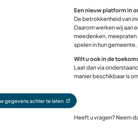
Een nieuw platform in o
De betrokkenheid van in
Daarom werken wij aan e
meedenken, meepraten e
spelen in hun gemeente, 
Wilt u ook in de toekom
Laat dan via onderstaand
manier beschikbaar is om
uw gegevens achter te laten
Heeft u vragen? Neem d