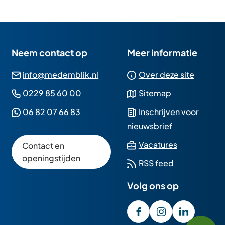
Neem contact op
Meer informatie
(Verwijst
info@medemblik.nl
Over deze site
naar
(Verwijst
0229 85 60 00
Sitemap
een
naar
(Verwijst
06 82 07 66 83
Inschrijven voor
e-
een
naar
nieuwsbrief
mailadres)
telefoonnummer)
een
(Verwijst
Vacatures
Contact en
Whatsapp
naar
openingstijden
RSS feed
telefoonnummer)
een
Volg ons op
externe
website)
/GemeenteMedembli
(Verwijst
gemeente_med
(Verwijst
gemeente
(Verwijst