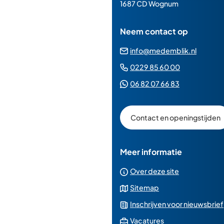
paginainhoud
1687 CD Wognum
Neem contact op
(Verwij
info@medemblik.nl
naar
(Verwijst
0229 85 60 00
een
naar
(Verwijst
06 82 07 66 83
e-
een
naar
mailad
telefoonn
een
Contact en openingstijden
Whatsapp
telefoonnu
Meer informatie
Over deze site
Sitemap
Inschrijven voor nieuwsbrief
(Verwijst
Vacatures