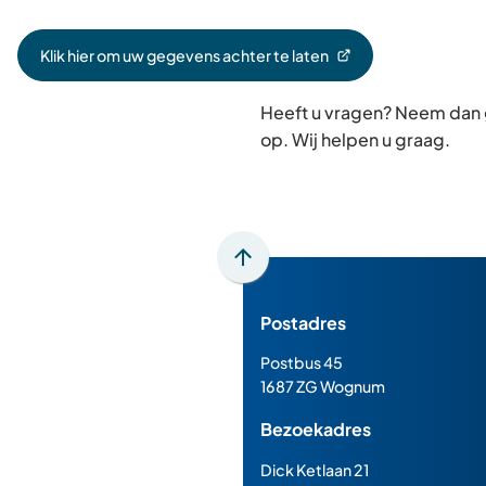
Klik hier om uw gegevens achter te laten
(Verwijst
naar
Heeft u vragen? Neem dan
een
externe
op. Wij helpen u graag.
website)
Scroll
naar
Postadres
boven
naar
Postbus 45
het
1687 ZG Wognum
begin
Bezoekadres
van
de
Dick Ketlaan 21