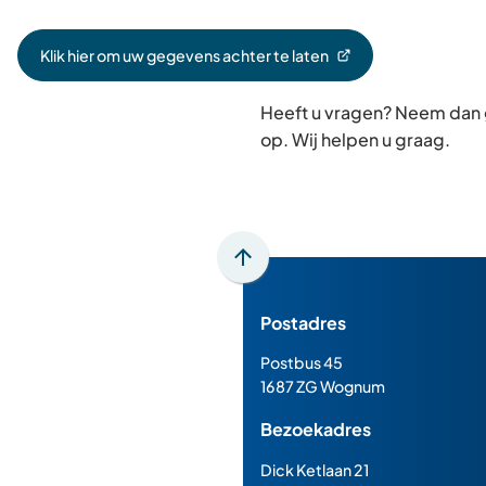
Klik hier om uw gegevens achter te laten
(Verwijst
naar
Heeft u vragen? Neem dan
een
externe
op. Wij helpen u graag.
website)
Scroll
naar
Postadres
boven
naar
Postbus 45
het
1687 ZG Wognum
begin
Bezoekadres
van
de
Dick Ketlaan 21