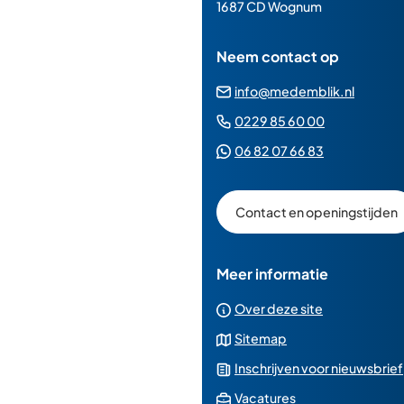
paginainhoud
1687 CD Wognum
Neem contact op
(Verwij
info@medemblik.nl
naar
(Verwijst
0229 85 60 00
een
naar
(Verwijst
06 82 07 66 83
e-
een
naar
mailad
telefoonn
een
Contact en openingstijden
Whatsapp
telefoonnu
Meer informatie
Over deze site
Sitemap
Inschrijven voor nieuwsbrief
(Verwijst
Vacatures