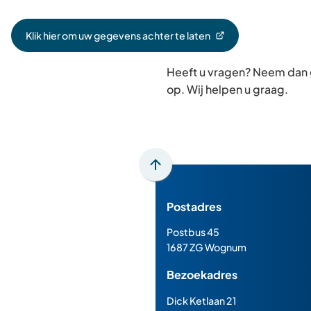
Klik hier om uw gegevens achter te laten
(Verwijst
naar
Heeft u vragen? Neem dan
een
externe
op. Wij helpen u graag.
website)
Scroll
naar
Postadres
boven
naar
Postbus 45
het
1687 ZG Wognum
begin
Bezoekadres
van
de
Dick Ketlaan 21