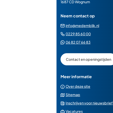
paginainhoud
1687 CD Wognum
Neem contact op
(Verwij
info@medemblik.nl
naar
(Verwijst
0229 85 60 00
een
naar
(Verwijst
06 82 07 66 83
e-
een
naar
mailad
telefoonn
een
Contact en openingstijden
Whatsapp
telefoonnu
Meer informatie
Over deze site
Sitemap
Inschrijven voor nieuwsbrief
(Verwijst
Vacatures